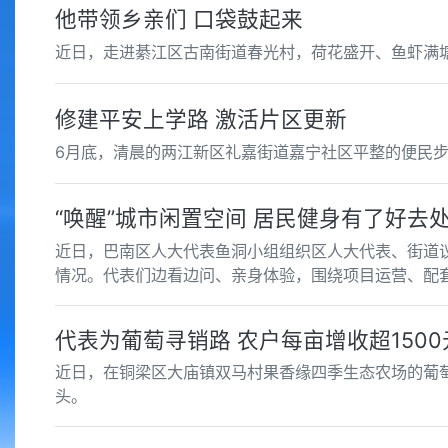
他带领乡亲们 口袋鼓起来
近日，走进綦江区古南街道春光村，荷花盛开、鱼虾满
修建平安上学路 激活片区更新
6月底，清晨的两江新区礼嘉街道嘉宁社区平整的便民
“唤醒”城市闲置空间 居民健身有了好去
近日，巴南区人大代表鱼洞小组组织区人大代表、街道议
情况。代表们边看边问、亲身体验，围绕项目运营、配
代表为葡萄寻销路 农户每亩增收超1500
近日，在铜梁区大庙镇双马村果香缘四季生态农场的葡
头。