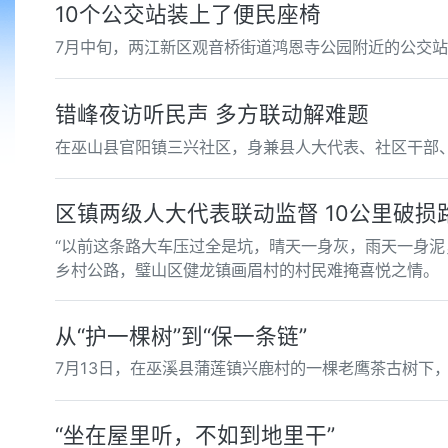
10个公交站装上了便民座椅
7月中旬，两江新区观音桥街道鸿恩寺公园附近的公交
错峰夜访听民声 多方联动解难题
在巫山县官阳镇三兴社区，身兼县人大代表、社区干部
区镇两级人大代表联动监督 10公里破损
“以前这条路大车压过全是坑，晴天一身灰，雨天一身泥
乡村公路，璧山区健龙镇画眉村的村民难掩喜悦之情。
从“护一棵树”到“保一条链”
7月13日，在巫溪县蒲莲镇兴鹿村的一棵老鹰茶古树下
“坐在屋里听，不如到地里干”