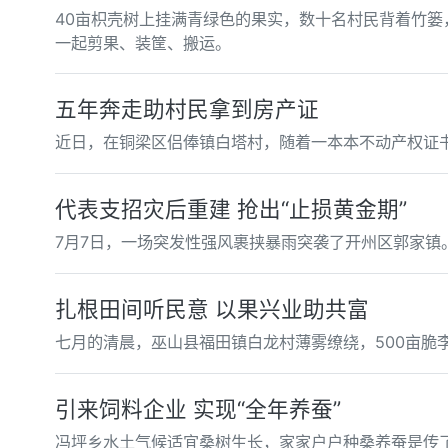
40亩枳壳树上挂满青绿色的果实，数十名村民背着竹
一起剪果、装筐、搬运。
五年奔走助村民拿到房产证
近日，在铜梁区侣俸镇白塔村，随着一本本不动产权证
代表支招灾后重建 抢出“止损黄金期”
7月7日，一场突发性强风裹挟暴雨突袭了开州区郭家镇
扎根田间听民意 以果兴业助共富
七月的清晨，巫山县福田镇白龙村薄雾缭绕，500亩脆
引来饲料企业 实现“全年养蚕”
冯坪乡水土气候适宜桑树生长，家家户户种桑养蚕是传